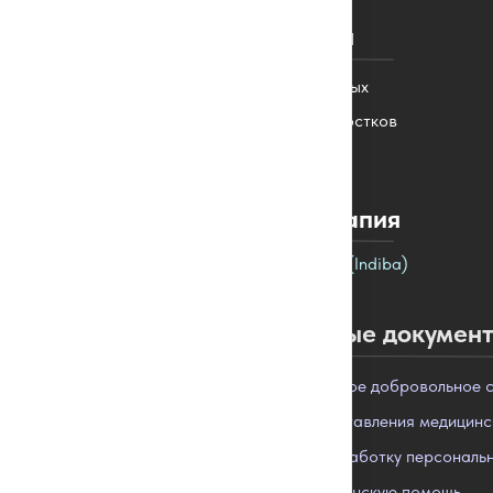
Остеопатия
Для новорожденных
Для детей и подростков
Для взрослых
Текар - терапия
Терапия Индиба (Indiba)
Нормативные докумен
Информированное добровольное с
Правила предоставления медицинск
Согласие на обработку персональ
Право на медицинскую помощь