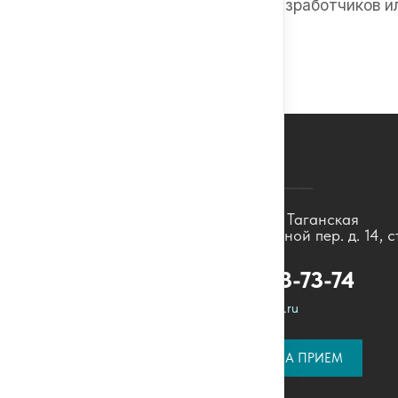
в нужную команду разработчиков и
поддержки.
Контакты
Москва, м. Таганская
Бол. Дровяной пер. д. 14, с
8 (495) 023-73-74
order@qualis-vita.ru
ЗАПИСАТЬСЯ НА ПРИЕМ