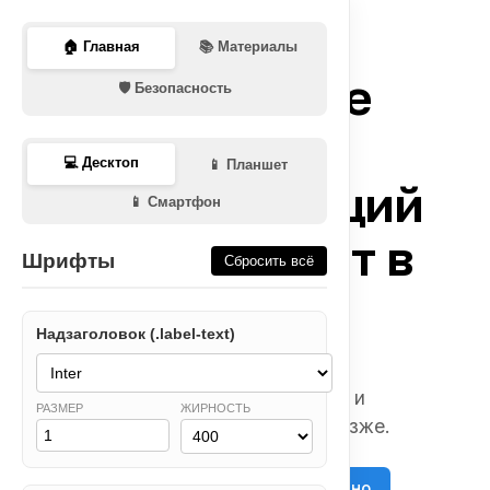
🏠 Главная
📚 Материалы
Создайте
🛡️ Безопасность
свой
💻 Десктоп
📱 Планшет
следующий
📱 Смартфон
документ в
Шрифты
Сбросить всё
Notion
Надзаголовок (.label-text)
Сначала попробуйте
бесплатно. Оплатите и
РАЗМЕР
ЖИРНОСТЬ
добавьте команду позже.
Попробовать бесплатно