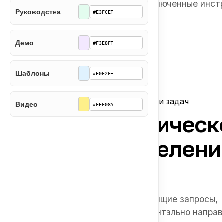
подключенные инст
должны
быть
Руководства
запасные.
Демо
Шаблоны
Агенты маршрутизации задач
Видео
Автоматическ
распределени
задач
Перехватывает входящие запросы,
сортирует их и моментально напра